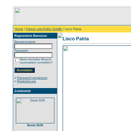
Home
/
Fähren und RoRo-Schiffe
/ Lisco Patria
Registrierte Benutzer
Lisco Patria
Benutzername:
Passwort:
Beim nächsten Besuch
automatisch anmelden?
»
Password vergessen
»
Registrierung
Zufallsbild
Snow Drift