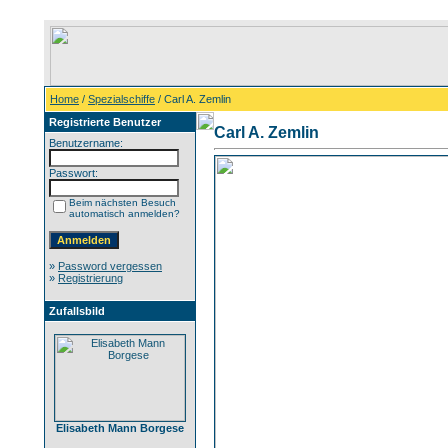
Home
/
Spezialschiffe
/ Carl A. Zemlin
Registrierte Benutzer
Carl A. Zemlin
Benutzername:
Passwort:
Beim nächsten Besuch
automatisch anmelden?
»
Password vergessen
»
Registrierung
Zufallsbild
Elisabeth Mann Borgese