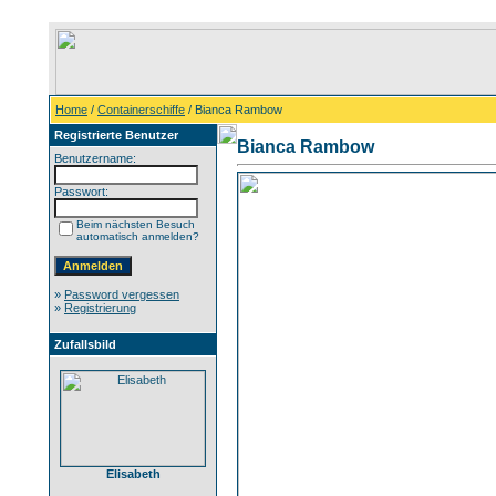
Home
/
Containerschiffe
/ Bianca Rambow
Registrierte Benutzer
Bianca Rambow
Benutzername:
Passwort:
Beim nächsten Besuch
automatisch anmelden?
»
Password vergessen
»
Registrierung
Zufallsbild
Elisabeth