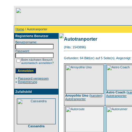
Home
/ Autotranporter
Registrierte Benutzer
Autotranporter
Benutzername:
(Hits: 1543896)
Passwort:
Gefunden: 64 Bild(er) auf 5 Seite(n). Angezeigt: 
Beim nächsten Besuch
automatisch anmelden?
»
Password vergessen
»
Registrierung
Zufallsbild
Astro Coach
(
ka
Arroyofrio Uno
(
karsten
)
Autotranporter
Autotranporter
Cassandra