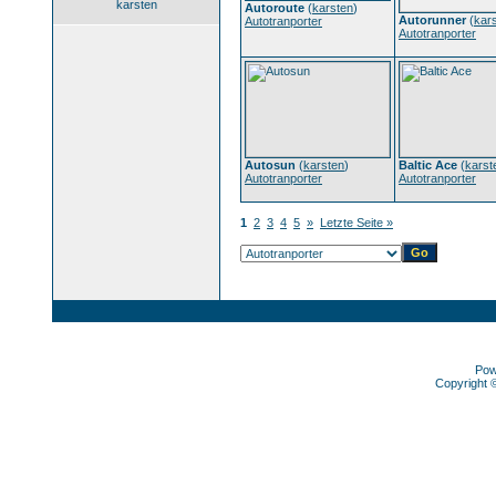
karsten
Autoroute
(
karsten
)
Autorunner
(
kar
Autotranporter
Autotranporter
Autosun
(
karsten
)
Baltic Ace
(
karst
Autotranporter
Autotranporter
1
2
3
4
5
»
Letzte Seite »
Pow
Copyright