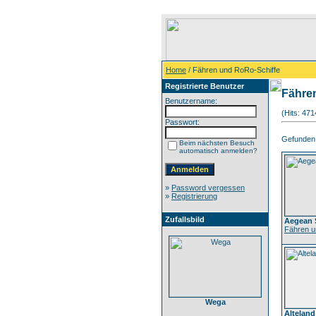
Home
/ Fähren und RoRo-Schiffe
Registrierte Benutzer
Fähre
Benutzername:
(Hits: 47
Passwort:
Gefunden: 
Beim nächsten Besuch
automatisch anmelden?
»
Password vergessen
»
Registrierung
Zufallsbild
Aegean 
Fähren u
Wega
Alteland