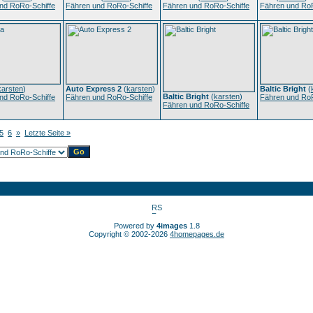
nd RoRo-Schiffe
Fähren und RoRo-Schiffe
Fähren und RoRo-Schiffe
Fähren und RoR
karsten
)
Auto Express 2
(
karsten
)
Baltic Bright
(
Baltic Bright
(
karsten
)
nd RoRo-Schiffe
Fähren und RoRo-Schiffe
Fähren und RoR
Fähren und RoRo-Schiffe
5
6
»
Letzte Seite »
Powered by
4images
1.8
Copyright © 2002-2026
4homepages.de