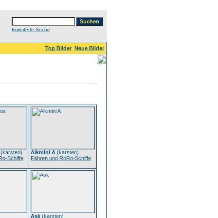
Erweiterte Suche
Top Bilder
Neue Bilder
(
karsten
)
Alkmini A
(
karsten
)
o-Schiffe
Fähren und RoRo-Schiffe
Ask
(
karsten
)