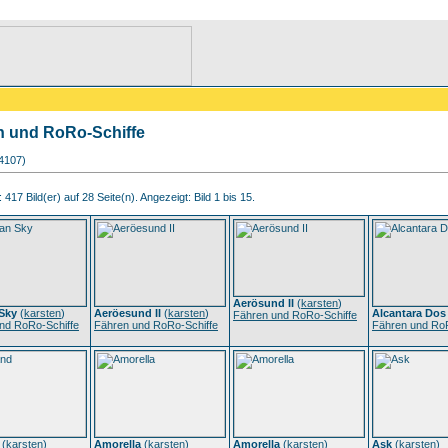
n und RoRo-Schiffe
14107)
417 Bild(er) auf 28 Seite(n). Angezeigt: Bild 1 bis 15.
Aerösund II
(
karsten
)
Sky
(
karsten
)
Aeröesund II
(
karsten
)
Alcantara Dos
Fähren und RoRo-Schiffe
nd RoRo-Schiffe
Fähren und RoRo-Schiffe
Fähren und RoR
(
karsten
)
Amorella
(
karsten
)
Amorella
(
karsten
)
Ask
(
karsten
)