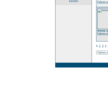
karsten
Fähren u
Astrea
(
Fähren u
1
2
3
4