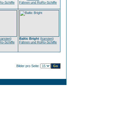
o-Schiffe
Fähren und RoRo-Schiffe
karsten
)
Baltic Bright
(
karsten
)
o-Schiffe
Fähren und RoRo-Schiffe
Bilder pro Seite: