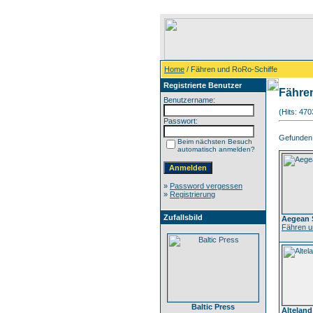
Home
/ Fähren und RoRo-Schiffe
Registrierte Benutzer
Fähre
Benutzername:
(Hits: 47
Passwort:
Gefunden: 
Beim nächsten Besuch
automatisch anmelden?
»
Password vergessen
»
Registrierung
Zufallsbild
Aegean 
Fähren u
Baltic Press
Alteland