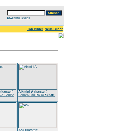
Erweiterte Suche
Top Bilder
Neue Bilder
(
karsten
)
Alkmini A
(
karsten
)
o-Schiffe
Fähren und RoRo-Schiffe
Ask
(
karsten
)