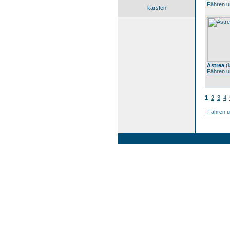
Fähren u
karsten
Astrea
(
Fähren u
1
2
3
4