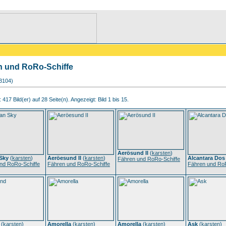
n und RoRo-Schiffe
03104)
417 Bild(er) auf 28 Seite(n). Angezeigt: Bild 1 bis 15.
Aerösund II
(
karsten
)
Sky
(
karsten
)
Aeröesund II
(
karsten
)
Alcantara Dos
Fähren und RoRo-Schiffe
nd RoRo-Schiffe
Fähren und RoRo-Schiffe
Fähren und RoR
(
karsten
)
Amorella
(
karsten
)
Amorella
(
karsten
)
Ask
(
karsten
)