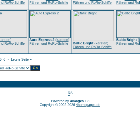
nd RoRo-Schiffe
Fähren und RoRo-Schiffe
Fähren und RoRo-Schiffe
Fähren und RoR
karsten
)
Auto Express 2
(
karsten
)
Baltic Bright
(
Baltic Bright
(
karsten
)
nd RoRo-Schiffe
Fähren und RoRo-Schiffe
Fähren und RoR
Fähren und RoRo-Schiffe
5
6
»
Letzte Seite »
Powered by
4images
1.8
Copyright © 2002-2026
4homepages.de