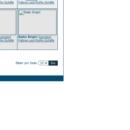
o-Schiffe
Fähren und RoRo-Schiffe
karsten
)
Baltic Bright
(
karsten
)
o-Schiffe
Fähren und RoRo-Schiffe
Bilder pro Seite: