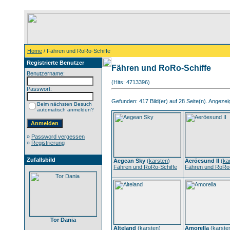
Home
/ Fähren und RoRo-Schiffe
Registrierte Benutzer
Fähren und RoRo-Schiffe
Benutzername:
(Hits: 4713396)
Passwort:
Gefunden: 417 Bild(er) auf 28 Seite(n). Angezeigt
Beim nächsten Besuch
automatisch anmelden?
»
Password vergessen
»
Registrierung
Zufallsbild
Aegean Sky
(
karsten
)
Aeröesund II
(
ka
Fähren und RoRo-Schiffe
Fähren und RoRo-
Tor Dania
Alteland
(
karsten
)
Amorella
(
karste