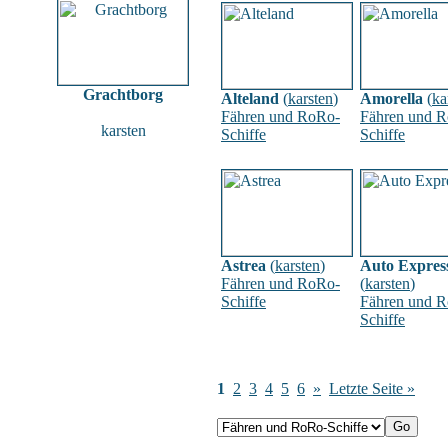
Grachtborg
Alteland
(
karsten
)
Amorella
(
ka
Fähren und RoRo-
Fähren und 
karsten
Schiffe
Schiffe
Astrea
(
karsten
)
Auto Expres
Fähren und RoRo-
(
karsten
)
Schiffe
Fähren und 
Schiffe
1
2
3
4
5
6
»
Letzte Seite »