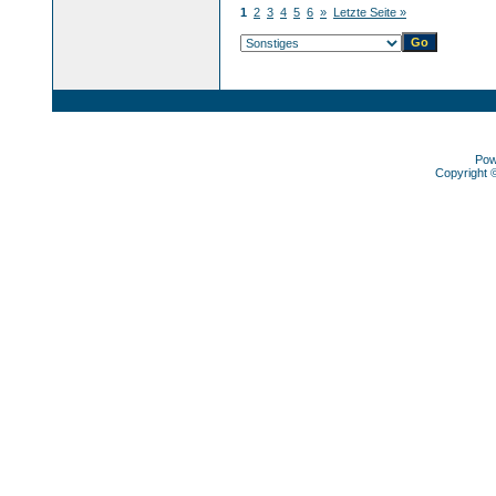
1
2
3
4
5
6
»
Letzte Seite »
Pow
Copyright