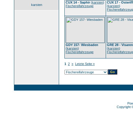
CUX 14 - Saphir
(
karsten
)
CUX 17 - Osteriff
karsten
Fischereifahrzeuge
(
karsten
)
Fischereifahrzeu
GDY 157- Wiesbaden
GRE 28 - Visare
(
karsten
)
(
karsten
)
Fischereifahrzeuge
Fischereifahrzeu
1
2
»
Letzte Seite »
Pow
Copyright